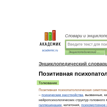
Словари и энциклоп
academic.ru
Энциклопедический словарь по психологии и педагогике
Энциклопедический словарь
Позитивная психопато
Толкование
Позитивная
психопатологическая
симптом
–
психические
расстройства
,
вызванные
,
к
нейропсихологических
структур
головного
галлюцинации
,
кататония
,
психомоторное