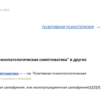
ке
.
2013
.
ПОЗИТИВНАЯ ПСИХОТЕРАПИЯ
сихопатологическая симптоматика" в других
мптоматика
— – см. Позитивная психопатологическая
 психологии и педагогике
я шизофрения, или малопрогредиентная шизофрения[1][2][3]