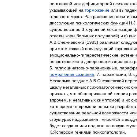
негативной
или
дефицитарной
психопатол
указывающей
на
торможение
или
выпаден
головного
мозга
.
Разграничение
позитивны
диссолюции
психологических
функций
H
.
J
существование
3
-
х
уровней
локализации
ф
отделы
коры
больших
полушарий
)
и
в
)
выс
А
.
В
.
Снежневский
(
1983
)
различает
следую
при
этом
каждый
последующий
круг
включ
эмоционально
-
гиперестетические
,
астенич
невротические
и
деперсонализационные
р
5
.
галлюцинаторно
-
параноидные
,
парафр
помрачения
сознания
;
7
.
парамнезии
;
8
.
с
Несколько
позднее
А
.
В
.
Снежневский
пере
шкалу
негативных
психопатологических
си
признать
,
что
общепризнанной
теории
раз
впрочем
,
и
негативных
симптомов
)
и
их
си
хотя
время
от
времени
попытки
разработа
существование
реальной
возможности
или
структурах
надсознания
, «
носится
в
возду
будет
создана
или
поднята
на
новую
ступе
К
.
Ясперсом
гениями
психопатологии
.