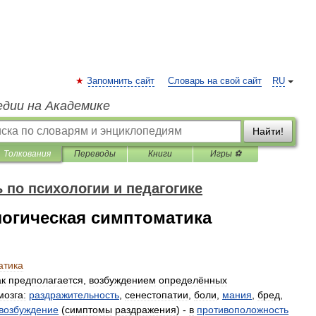
Запомнить сайт
Словарь на свой сайт
RU
едии на Академике
Найти!
Толкования
Переводы
Книги
Игры ⚽
 по психологии и педагогике
логическая симптоматика
атика
ак
предполагается
,
возбуждением
определённых
мозга:
раздражительность
,
сенестопатии
,
боли
,
мания
,
бред
,
возбуждение
(
симптомы
раздражения
) -
в
противоположность