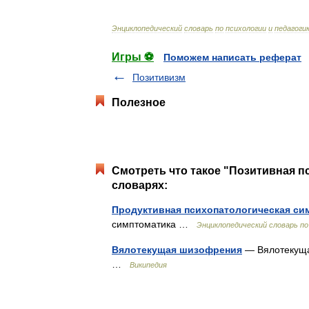
Энциклопедический
словарь
по
психологии
и
педагоги
Игры ⚽
Поможем написать реферат
Позитивизм
Полезное
Смотреть что такое "Позитивная п
словарях:
Продуктивная психопатологическая си
симптоматика …
Энциклопедический словарь по
Вялотекущая шизофрения
— Вялотекуща
…
Википедия