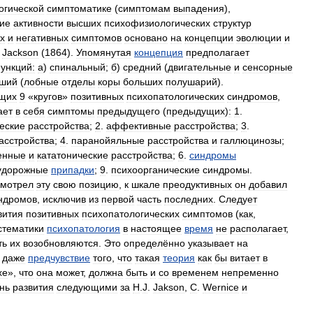
огической
симптоматике
(
симптомам
выпадения
),
ие
активности
высших
психофизиологических
структур
х
и
негативных
симптомов
основано
на
концепции
эволюции
и
.
Jackson
(
1864
).
Упомянутая
концепция
предполагает
ункций:
а
)
спинальный
;
б
)
средний
(
двигательные
и
сенсорные
ший
(
лобные
отделы
коры
больших
полушарий
).
щих
9
«
кругов
»
позитивных
психопатологических
синдромов
,
ает
в
себя
симптомы
предыдущего
(
предыдущих
)
:
1
.
еские
расстройства
;
2
.
аффективные
расстройства
;
3
.
асстройства
;
4
.
паранойяльные
расстройства
и
галлюцинозы
;
енные
и
кататонические
расстройства
;
6
.
синдромы
удорожные
припадки
;
9
.
психоорганические
синдромы
.
смотрел
эту
свою
позицию
,
к
шкале
преодуктивных
он
добавил
ндромов
,
исключив
из
первой
часть
последних
.
Следует
вития
позитивных
психопатологических
симптомов
(
как
,
стематики
психопатология
в
настоящее
время
не
располагает
,
ть
их
возобновляются
.
Это
определённо
указывает
на
даже
предчувствие
того
,
что
такая
теория
как
бы
витает
в
хе
»,
что
она
может
,
должна
быть
и
со
временем
непременно
нь
развития
следующими
за
H
.
J
.
Jakson
,
С
.
Wernice
и